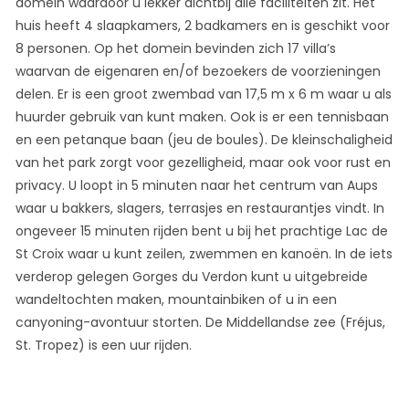
domein waardoor u lekker dichtbij alle faciliteiten zit. Het
huis heeft 4 slaapkamers, 2 badkamers en is geschikt voor
8 personen. Op het domein bevinden zich 17 villa’s
waarvan de eigenaren en/of bezoekers de voorzieningen
delen. Er is een groot zwembad van 17,5 m x 6 m waar u als
huurder gebruik van kunt maken. Ook is er een tennisbaan
en een petanque baan (jeu de boules). De kleinschaligheid
van het park zorgt voor gezelligheid, maar ook voor rust en
privacy. U loopt in 5 minuten naar het centrum van Aups
waar u bakkers, slagers, terrasjes en restaurantjes vindt. In
ongeveer 15 minuten rijden bent u bij het prachtige Lac de
St Croix waar u kunt zeilen, zwemmen en kanoën. In de iets
verderop gelegen Gorges du Verdon kunt u uitgebreide
wandeltochten maken, mountainbiken of u in een
canyoning-avontuur storten. De Middellandse zee (Fréjus,
St. Tropez) is een uur rijden.