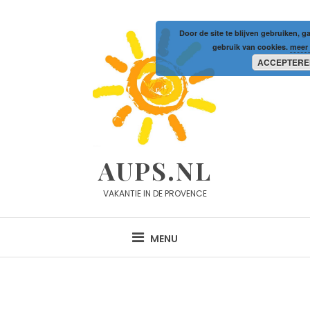
Skip
to
Door de site te blijven gebruiken, g
content
gebruik van cookies.
meer 
ACCEPTERE
AUPS.NL
VAKANTIE IN DE PROVENCE
MENU