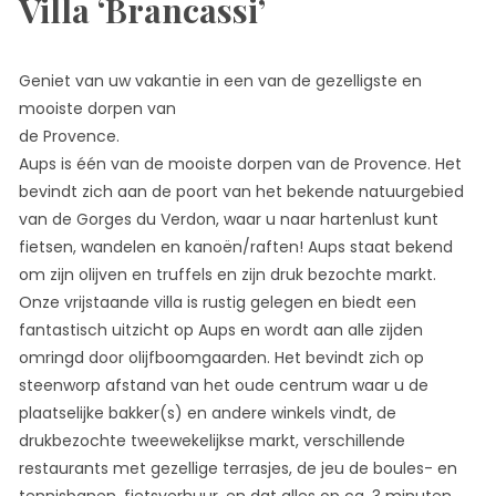
Villa ‘Brancassi’
Geniet van uw vakantie in een van de gezelligste en
mooiste dorpen van
de Provence.
Aups is één van de mooiste dorpen van de Provence. Het
bevindt zich aan de poort van het bekende natuurgebied
van de Gorges du Verdon, waar u naar hartenlust kunt
fietsen, wandelen en kanoën/raften! Aups staat bekend
om zijn olijven en truffels en zijn druk bezochte markt.
Onze vrijstaande villa is rustig gelegen en biedt een
fantastisch uitzicht op Aups en wordt aan alle zijden
omringd door olijfboomgaarden. Het bevindt zich op
steenworp afstand van het oude centrum waar u de
plaatselijke bakker(s) en andere winkels vindt, de
drukbezochte tweewekelijkse markt, verschillende
restaurants met gezellige terrasjes, de jeu de boules- en
tennisbanen, fietsverhuur, en dat alles op ca. 3 minuten