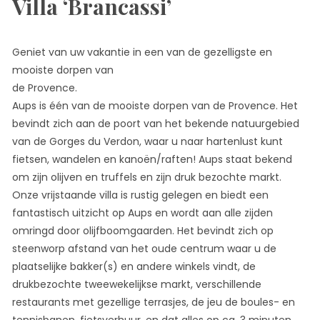
Villa ‘Brancassi’
Geniet van uw vakantie in een van de gezelligste en
mooiste dorpen van
de Provence.
Aups is één van de mooiste dorpen van de Provence. Het
bevindt zich aan de poort van het bekende natuurgebied
van de Gorges du Verdon, waar u naar hartenlust kunt
fietsen, wandelen en kanoën/raften! Aups staat bekend
om zijn olijven en truffels en zijn druk bezochte markt.
Onze vrijstaande villa is rustig gelegen en biedt een
fantastisch uitzicht op Aups en wordt aan alle zijden
omringd door olijfboomgaarden. Het bevindt zich op
steenworp afstand van het oude centrum waar u de
plaatselijke bakker(s) en andere winkels vindt, de
drukbezochte tweewekelijkse markt, verschillende
restaurants met gezellige terrasjes, de jeu de boules- en
tennisbanen, fietsverhuur, en dat alles op ca. 3 minuten