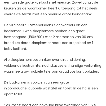
een tweede grote koelkast met vriesvak. Zowel vanuit de
keuken als de woonkamer heeft u toegang tot het deels
overdekte terras met een heerlijke grote loungebank.
De villa heeft 3 tweepersoons slaapkamers en een
badkamer. Twee slaapkamers hebben een groot
boxspringbed (180×200) met 2 matrassen van 90 cm
breed. De derde slaapkamer heeft een stapelbed en 1
baby ledikant.
Alle slaapkamers beschikken over airconditioning,
voldoende kastruimte, nachtkastjes en handige verlichting
waarmee u uw mobiele telefoon draadloos kunt opladen.
De badkamer is voorzien van een grote
inloopdouche, dubbele wastafel en toilet. In de hal is een
apart toilet.
‘Les Roses’ heeft een beveiligd privé zwembad van 9 x 5